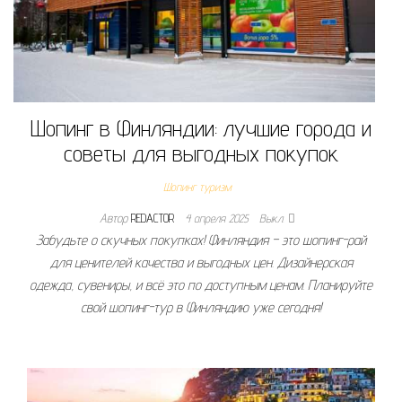
Шопинг в Финляндии: лучшие города и
советы для выгодных покупок
Шопинг туризм
Автор
REDACTOR
4 апреля 2025
Выкл.
Забудьте о скучных покупках! Финляндия – это шопинг-рай
для ценителей качества и выгодных цен. Дизайнерская
одежда, сувениры, и всё это по доступным ценам. Планируйте
свой шопинг-тур в Финляндию уже сегодня!