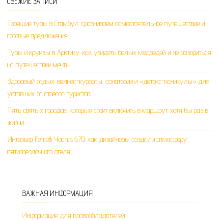
СВЕЖИЕ ЗАПИСИ
Горящие туры в Стамбул: сравниваем самостоятельное путешествие и
готовые предложения
Туры и круизы в Арктику: как увидеть белых медведей и не разориться
на путешествии мечты
Здоровый отдых: велнес-курорты, санатории и «детокс-каникулы» для
уставших от стресса туристов
Пять святых городов, которые стоит включить в маршрут хотя бы раз в
жизни
Интерьер Ferretti Yachts 670: как дизайнеры создали атмосферу
пятизвездочного отеля
ВАЖНАЯ ИНФОРМАЦИЯ
Информация для правообладателей