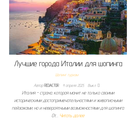
Лучшие города Италии для шопинга
Шопинг туризм
Автор
REDACTOR
4 апреля 2025
Выкл.
Италия – страна‚ которая манит не только своими
историческими достопримечательностями и живописными
пейзажами‚ но и невероятными возможностями для шопинга.
От…
Читать далее