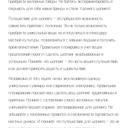
приобрести желаемые товары. Не бойтесь экспериментировать и
открывать для себя новые бренды и стили. Удачного шопинга!
Путешествие для шопинга – это прекрасная возможность
совместить приятное с полезным. Это не только возможность
приобрести уникальные вещи, но и погрузиться в атмосферу
местной культуры, познакомиться с новыми людьми и получить
яркие впечатления. Правильная планировка и учет ваших
предпочтений помогут сделать шоппинг незабываемым и
успешным. Помните, что шоппинг – это часть вашего путешествия,
и он должен приносить радость и удовольствие.
Независимо от того, ищете ли вы эксклюзивную одежду,
уникальные сувениры или современную электронику, правильное
планирование поможет вам сделать ваш шоппинг эффективным и
приятным. Начните с составления списка желаемых покупок,
учитывайте бюджет и время, запланированное для шопинга. Не
забывайте о таможенных правилах и о возможности торговаться на
местных рынках. И помните, что путешествие для шопинга – это не