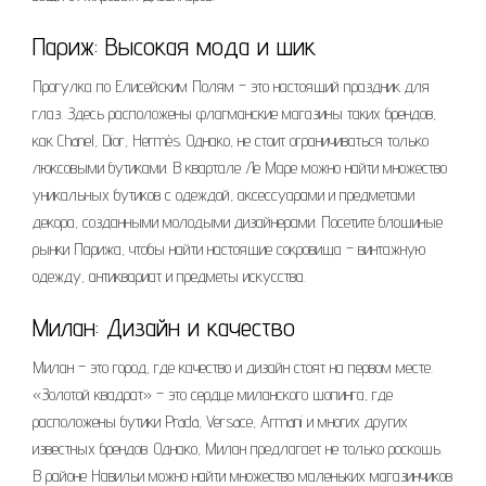
Париж: Высокая мода и шик
Прогулка по Елисейским Полям – это настоящий праздник для
глаз. Здесь расположены флагманские магазины таких брендов,
как Chanel, Dior, Hermès. Однако, не стоит ограничиваться только
люксовыми бутиками. В квартале Ле Маре можно найти множество
уникальных бутиков с одеждой, аксессуарами и предметами
декора, созданными молодыми дизайнерами. Посетите блошиные
рынки Парижа, чтобы найти настоящие сокровища – винтажную
одежду, антиквариат и предметы искусства.
Милан: Дизайн и качество
Милан – это город, где качество и дизайн стоят на первом месте.
«Золотой квадрат» – это сердце миланского шопинга, где
расположены бутики Prada, Versace, Armani и многих других
известных брендов. Однако, Милан предлагает не только роскошь.
В районе Навильи можно найти множество маленьких магазинчиков