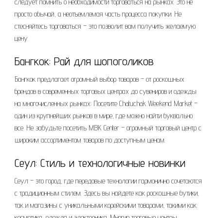
следует помнить о необходимости торговаться на рынках. Это не
просто обычай, а неотъемлемая часть процесса покупки. Не
стесняйтесь торговаться – это позволит вам получить желаемую
цену.
Бангкок: Рай для шопоголиков
Бангкок предлагает огромный выбор товаров – от роскошных
брендов в современных торговых центрах до сувениров и одежды
на многочисленных рынках; Посетите Chatuchak Weekend Market –
один из крупнейших рынков в мире, где можно найти буквально
все. Не забудьте посетить MBK Center – огромный торговый центр с
широким ассортиментом товаров по доступным ценам.
Сеул: Стиль и технологичные новинки
Сеул – это город, где передовые технологии гармонично сочетаются
с традиционным стилем. Здесь вы найдете как роскошные бутики,
так и магазины с уникальными корейскими товарами, такими как
косметика, одежда и электроника. Многие торговые центры