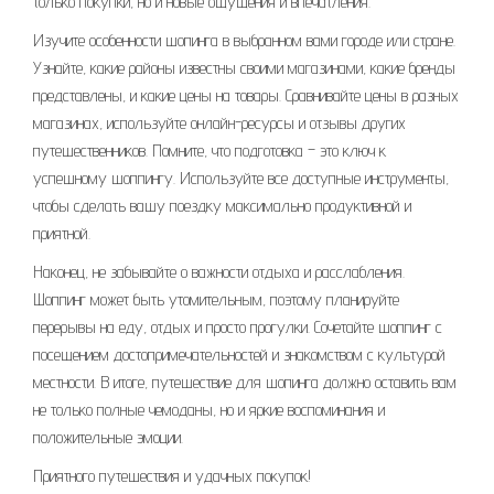
только покупки, но и новые ощущения и впечатления.
Изучите особенности шопинга в выбранном вами городе или стране.
Узнайте, какие районы известны своими магазинами, какие бренды
представлены, и какие цены на товары. Сравнивайте цены в разных
магазинах, используйте онлайн-ресурсы и отзывы других
путешественников. Помните, что подготовка – это ключ к
успешному шоппингу. Используйте все доступные инструменты,
чтобы сделать вашу поездку максимально продуктивной и
приятной.
Наконец, не забывайте о важности отдыха и расслабления.
Шоппинг может быть утомительным, поэтому планируйте
перерывы на еду, отдых и просто прогулки. Сочетайте шоппинг с
посещением достопримечательностей и знакомством с культурой
местности. В итоге, путешествие для шопинга должно оставить вам
не только полные чемоданы, но и яркие воспоминания и
положительные эмоции.
Приятного путешествия и удачных покупок!