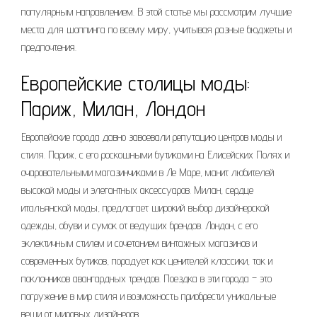
популярным направлением. В этой статье мы рассмотрим лучшие
места для шоппинга по всему миру, учитывая разные бюджеты и
предпочтения.
Европейские столицы моды:
Париж, Милан, Лондон
Европейские города давно завоевали репутацию центров моды и
стиля. Париж, с его роскошными бутиками на Елисейских Полях и
очаровательными магазинчиками в Ле Маре, манит любителей
высокой моды и элегантных аксессуаров. Милан, сердце
итальянской моды, предлагает широкий выбор дизайнерской
одежды, обуви и сумок от ведущих брендов. Лондон, с его
эклектичным стилем и сочетанием винтажных магазинов и
современных бутиков, порадует как ценителей классики, так и
поклонников авангардных трендов. Поездка в эти города – это
погружение в мир стиля и возможность приобрести уникальные
вещи от мировых дизайнеров.