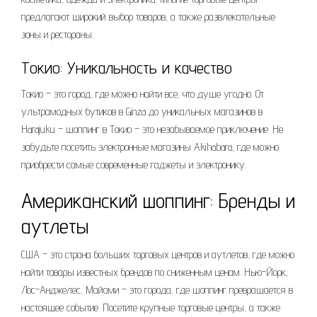
предлагают широкий выбор товаров, а также развлекательные
зоны и рестораны.
Токио: Уникальность и качество
Токио – это город, где можно найти все, что душе угодно. От
ультрамодных бутиков в Ginza до уникальных магазинов в
Harajuku – шоппинг в Токио – это незабываемое приключение. Не
забудьте посетить электронные магазины Akihabara, где можно
приобрести самые современные гаджеты и электронику.
Американский шоппинг: Бренды и
аутлеты
США – это страна больших торговых центров и аутлетов, где можно
найти товары известных брендов по сниженным ценам. Нью-Йорк,
Лос-Анджелес, Майами – это города, где шоппинг превращается в
настоящее событие. Посетите крупные торговые центры, а также