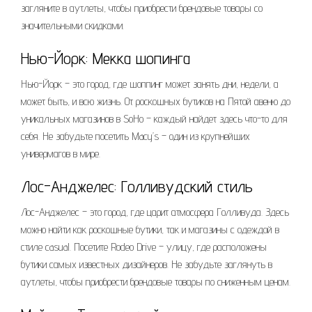
загляните в аутлеты, чтобы приобрести брендовые товары со
значительными скидками.
Нью-Йорк: Мекка шопинга
Нью-Йорк – это город, где шоппинг может занять дни, недели, а
может быть, и всю жизнь. От роскошных бутиков на Пятой авеню до
уникальных магазинов в SoHo – каждый найдет здесь что-то для
себя. Не забудьте посетить Macy’s – один из крупнейших
универмагов в мире.
Лос-Анджелес: Голливудский стиль
Лос-Анджелес – это город, где царит атмосфера Голливуда. Здесь
можно найти как роскошные бутики, так и магазины с одеждой в
стиле casual. Посетите Rodeo Drive – улицу, где расположены
бутики самых известных дизайнеров. Не забудьте заглянуть в
аутлеты, чтобы приобрести брендовые товары по сниженным ценам.