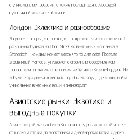
с уникальными товарами, а также насладиться атмосферой
аутентичной итальянской жизни.
Лондон: Эклектика и разнообразие
Лондон – это город контрастов, и это отражается и в его шопинге. От
роскошных бутиков на Bond Street до винтажных магазинов в
Shoreditch – каждый найдет здесь что-то для себя. Посетите
знаменитый Harrods, универмаг с огромным ассортиментом
товаров, или загляните в независимые бутики в Ковент-Гардене. Не
забудьте про рынки, такие как Портобелло-роуд, где можно найти
уникальные винтажные вещи и антиквариат.
Азиатские рынки: Экзотика и
выгодные покупки
Азия – это рай для любителей шопинга. Здесь можно найти все –
от шелка и специй до электроники и дизайнерских копий. Однако,