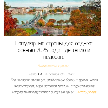
Популярные страны для отдыха
осенью 2025 года: где тепло и
недорого
Путешествия по странам
Автор
BEMI
20 октября 2025
Выкл.
Где недорого отдохнуть этой осенью Осень — время, когда
жара спадает, море остаётся тёплым, а туристические
направления предлагают выгодные цены.…
Читать далее