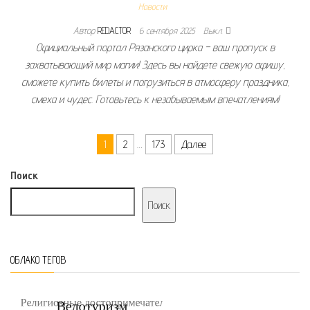
Новости
Автор
REDACTOR
6 сентября 2025
Выкл.
Официальный портал Рязанского цирка – ваш пропуск в
захватывающий мир магии! Здесь вы найдете свежую афишу,
сможете купить билеты и погрузиться в атмосферу праздника,
смеха и чудес. Готовьтесь к незабываемым впечатлениям!
Пагинация записей
1
2
…
173
Далее
Поиск
Поиск
ОБЛАКО ТЕГОВ