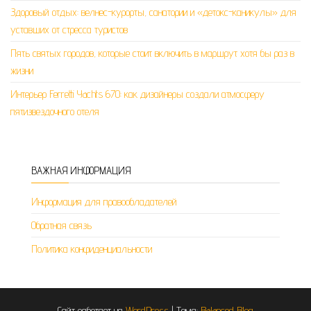
Здоровый отдых: велнес-курорты, санатории и «детокс-каникулы» для
уставших от стресса туристов
Пять святых городов, которые стоит включить в маршрут хотя бы раз в
жизни
Интерьер Ferretti Yachts 670: как дизайнеры создали атмосферу
пятизвездочного отеля
ВАЖНАЯ ИНФОРМАЦИЯ
Информация для правообладателей
Обратная связь
Политика конфиденциальности
Сайт работает на
WordPress
|
Тема:
Balanced Blog