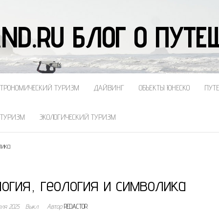
ND.RU БЛОГ О ПУТ
СТРОНОМИЧЕСКИЙ ТУРИЗМ
ДАЙВИНГ
ОБЪЕКТЫ ЮНЕСКО
ПУТ
 ТУРИЗМ
ЭКОЛОГИЧЕСКИЙ ТУРИЗМ
лика
огия, геология и символика
еля 2025
Выкл.
Автор
REDACTOR