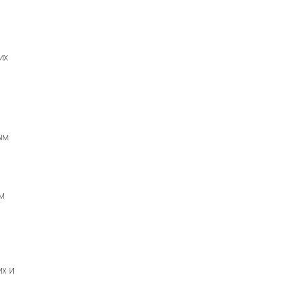
их
ным
ом
их и