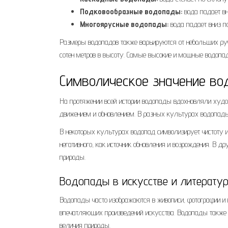
Подковообразные водопады:
вода падает вн
Многоярусные водопады:
вода падает вниз п
Размеры водопадов также варьируются от небольших ру
сотен метров в высоту. Самые высокие и мощные водопа
Символическое значение в
На протяжении всей истории водопады вдохновляли худо
движением и обновлением. В разных культурах водопады
В некоторых культурах водопад символизирует чистоту 
негативного, как источник обновления и возрождения. В
природы.
Водопады в искусстве и литерату
Водопады часто изображаются в живописи, фотографии и 
впечатляющих произведений искусства. Водопады также 
величия природы.