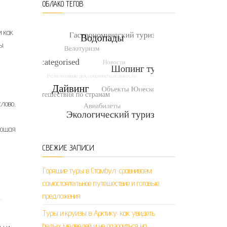
ОБЛАКО ТЕГОВ
и как
бы
лово,
дающая
СВЕЖИЕ ЗАПИСИ
Горящие туры в Стамбул: сравниваем
самостоятельное путешествие и готовые
предложения
.
Туры и круизы в Арктику: как увидеть
белых медведей и не разориться на