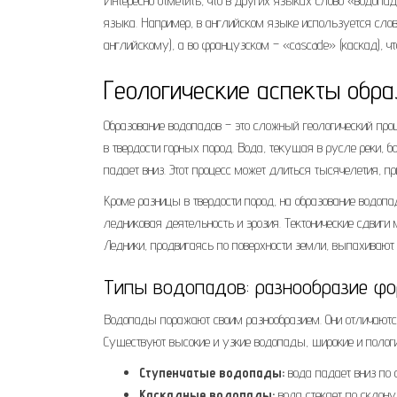
Интересно отметить, что в других языках слово «водопа
языка. Например, в английском языке используется слово 
английскому), а во французском – «cascade» (каскад), 
Геологические аспекты обр
Образование водопадов – это сложный геологический пр
в твердости горных пород. Вода, текущая в русле реки, б
падает вниз. Этот процесс может длиться тысячелетия, 
Кроме разницы в твердости пород, на образование водопа
ледниковая деятельность и эрозия. Тектонические сдвиги
Ледники, продвигаясь по поверхности земли, выпахивают
Типы водопадов: разнообразие фо
Водопады поражают своим разнообразием. Они отличают
Существуют высокие и узкие водопады, широкие и пологи
Ступенчатые водопады:
вода падает вниз по 
Каскадные водопады:
вода стекает по склону