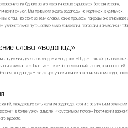
словосочетание. Однако за его лаконичностью скрывается богатая история,
волический смысл. Мы привыкли видеть водопады на картинках, в фильмах,
вы о том, что стоит за этим словом, какие процессы природы оно описывает 
м увлекательное путешествие в мир этимологии, географии и символики, что
ение слова «водопад»
 соединения двух слов: «вода» и «падать». «Вода» – это общеславянское с
 влаги и жидкости. «Падать» – также общеславянский глагол, описывающий
образом, «водопад» – это литературное и точное описание явления: вода, па
ия
ажений, передающих суть явления водопада, хотя и с различными оттенками
остоке» (в более узком смысле), «хрустальном потоке» (поэтический вариант)
мого эффекта.