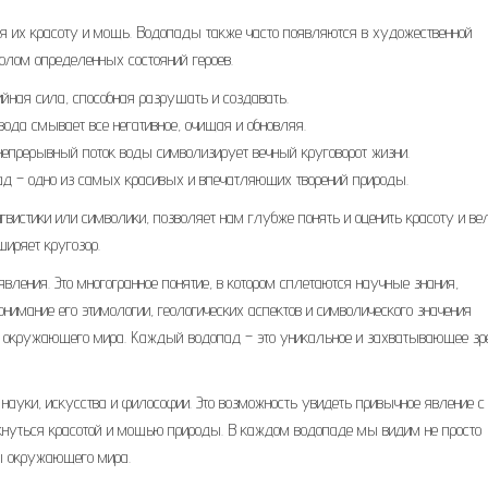
я их красоту и мощь. Водопады также часто появляются в художественной
олом определенных состояний героев.
йная сила, способная разрушать и создавать.
да смывает все негативное, очищая и обновляя.
епрерывный поток воды символизирует вечный круговорот жизни.
д – одно из самых красивых и впечатляющих творений природы.
нгвистики или символики, позволяет нам глубже понять и оценить красоту и ве
иряет кругозор.
явления. Это многогранное понятие, в котором сплетаются научные знания,
мание его этимологии, геологических аспектов и символического значения
ть окружающего мира. Каждый водопад – это уникальное и захватывающее зр
науки, искусства и философии. Это возможность увидеть привычное явление с
икнуться красотой и мощью природы. В каждом водопаде мы видим не просто
ты окружающего мира.