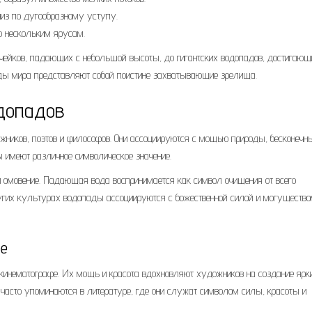
из по дугообразному уступу.
о нескольким ярусам.
чейков, падающих с небольшой высоты, до гигантских водопадов, достигающ
ды мира представляют собой поистине захватывающие зрелища.
одопадов
жников, поэтов и философов. Они ассоциируются с мощью природы, бесконеч
 имеют различное символическое значение.
и омовение. Падающая вода воспринимается как символ очищения от всего
 других культурах водопады ассоциируются с божественной силой и могуществ
ре
кинематографе. Их мощь и красота вдохновляют художников на создание ярк
часто упоминаются в литературе, где они служат символом силы, красоты и