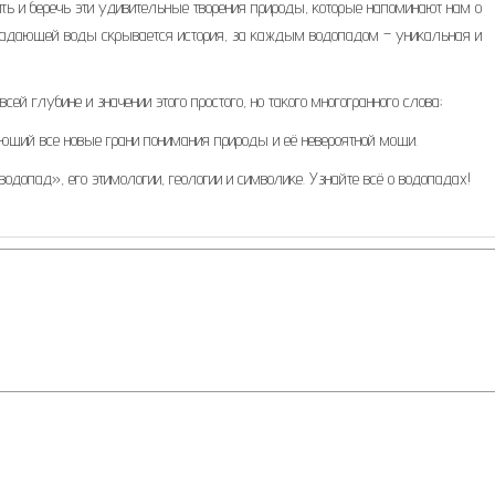
ь и беречь эти удивительные творения природы, которые напоминают нам о
 падающей воды скрывается история, за каждым водопадом – уникальная и
й глубине и значении этого простого, но такого многогранного слова;
ющий все новые грани понимания природы и её невероятной мощи.
одопад», его этимологии, геологии и символике. Узнайте всё о водопадах!