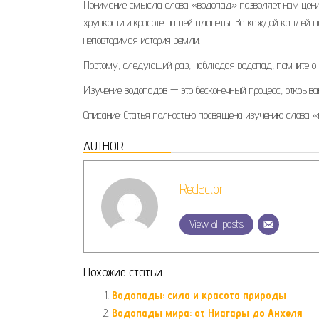
Понимание смысла слова «водопад» позволяет нам ценит
хрупкости и красоте нашей планеты. За каждой каплей
неповторимая история земли.
Поэтому, следующий раз, наблюдая водопад, помните о все
Изучение водопадов — это бесконечный процесс, открыва
Описание: Статья полностью посвящена изучению слова «в
AUTHOR
Redactor
View all posts
Похожие статьи
Водопады: сила и красота природы
Водопады мира: от Ниагары до Анхеля