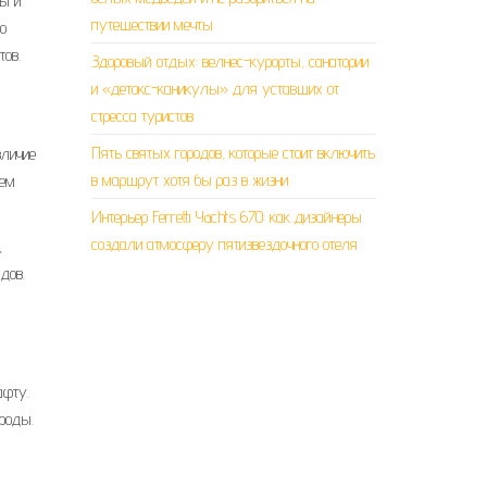
ры и
путешествии мечты
но
тов.
Здоровый отдых: велнес-курорты, санатории
и «детокс-каникулы» для уставших от
стресса туристов
Пять святых городов, которые стоит включить
зличие
в маршрут хотя бы раз в жизни
тем
Интерьер Ferretti Yachts 670: как дизайнеры
создали атмосферу пятизвездочного отеля
,
дов.
афту.
роды.