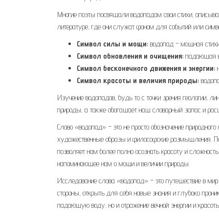
Многие поэты посвящали водопадам свои стихи, описыва
литературе, где они служат фоном для событий или симв
Символ силы и мощи:
водопад – мощная стихи
Символ обновления и очищения:
падающая во
Символ бесконечного движения и энергии:
н
Символ красоты и величия природы:
водопа
Изучение водопадов, будь то с точки зрения геологии, ли
природы, а также обогащает наш словарный запас и расш
Слово «водопад» – это не просто обозначение природного 
художественные образы и философские размышления. Пони
позволяет нам более полно осознать красоту и сложнос
напоминающее нам о мощи и величии природы.
Исследование слова «водопад» – это путешествие в мир 
стороны, открыть для себя новые знания и глубоко прон
падающую воду, но и отражение вечной энергии и красо