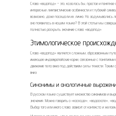
Слово «водопад» – это, казалось бы, простое и понятное 
интересные лингвистические особенности и глубокий сим
возможно, даже посещали их лично. Но задумывались ли 
оно появилось в нашем языке? В этой статье мы соверши
полностью раскрыть значение слова «водопад».
Этимологическое происхожд
Слово «водопад» является сложным, образованным путем
имеющее индоевропейские корни, связанные с понятиями
движение тела вниз под действием силы тяжести. Таким 
вниз.
Синонимы и аналогичные выражен
В русском языке существует множество синонимов и выр
значения. Можно говорить о «каскаде», «водоскате», «вод
Выбор того или иного слова зависит от контекста и желае