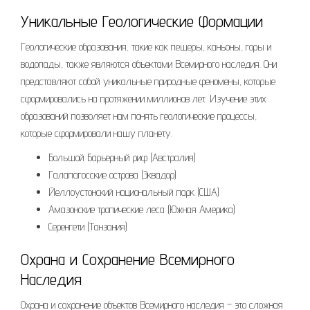
Уникальные Геологические Формации
Геологические образования, такие как пещеры, каньоны, горы и
водопады, также являются объектами Всемирного наследия. Они
представляют собой уникальные природные феномены, которые
сформировались на протяжении миллионов лет. Изучение этих
образований позволяет нам понять геологические процессы,
которые сформировали нашу планету.
Большой Барьерный риф (Австралия)
Галапагосские острова (Эквадор)
Йеллоустонский национальный парк (США)
Амазонские тропические леса (Южная Америка)
Серенгети (Танзания)
Охрана и Сохранение Всемирного
Наследия
Охрана и сохранение объектов Всемирного наследия – это сложная