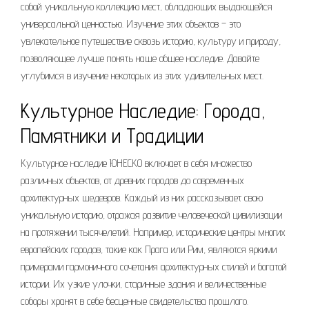
собой уникальную коллекцию мест, обладающих выдающейся
универсальной ценностью. Изучение этих объектов – это
увлекательное путешествие сквозь историю, культуру и природу,
позволяющее лучше понять наше общее наследие. Давайте
углубимся в изучение некоторых из этих удивительных мест.
Культурное Наследие: Города,
Памятники и Традиции
Культурное наследие ЮНЕСКО включает в себя множество
различных объектов, от древних городов до современных
архитектурных шедевров. Каждый из них рассказывает свою
уникальную историю, отражая развитие человеческой цивилизации
на протяжении тысячелетий. Например, исторические центры многих
европейских городов, такие как Прага или Рим, являются яркими
примерами гармоничного сочетания архитектурных стилей и богатой
истории. Их узкие улочки, старинные здания и величественные
соборы хранят в себе бесценные свидетельства прошлого.