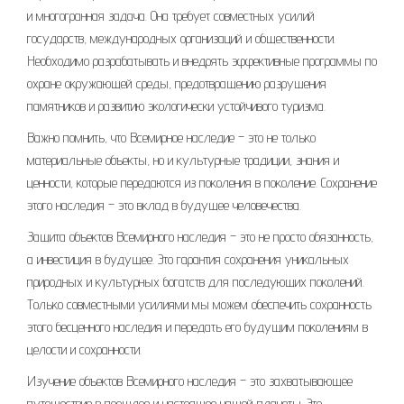
и многогранная задача. Она требует совместных усилий
государств, международных организаций и общественности.
Необходимо разрабатывать и внедрять эффективные программы по
охране окружающей среды, предотвращению разрушения
памятников и развитию экологически устойчивого туризма.
Важно помнить, что Всемирное наследие – это не только
материальные объекты, но и культурные традиции, знания и
ценности, которые передаются из поколения в поколение. Сохранение
этого наследия – это вклад в будущее человечества.
Защита объектов Всемирного наследия – это не просто обязанность,
а инвестиция в будущее. Это гарантия сохранения уникальных
природных и культурных богатств для последующих поколений.
Только совместными усилиями мы можем обеспечить сохранность
этого бесценного наследия и передать его будущим поколениям в
целости и сохранности.
Изучение объектов Всемирного наследия – это захватывающее
путешествие в прошлое и настоящее нашей планеты. Это