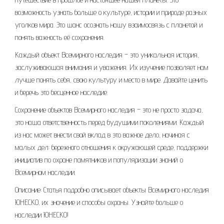
возможность узнать больше о культуре, истории и природе разных
уголков мира. Это шанс осознать нашу взаимосвязь с планетой и
понять важность её сохранения.
Каждый объект Всемирного наследия – это уникальная история,
заслуживающая внимания и уважения. Их изучение позволяет нам
лучше понять себя, свою культуру и место в мире. Давайте ценить
и беречь это бесценное наследие.
Сохранение объектов Всемирного наследия – это не просто задача,
это наша ответственность перед будущими поколениями. Каждый
из нас может внести свой вклад в это важное дело, начиная с
малых дел: бережного отношения к окружающей среде, поддержки
инициатив по охране памятников и популяризации знаний о
Всемирном наследии.
Описание: Статья подробно описывает объекты Всемирного наследия
ЮНЕСКО, их значение и способы охраны. Узнайте больше о
наследии ЮНЕСКО!