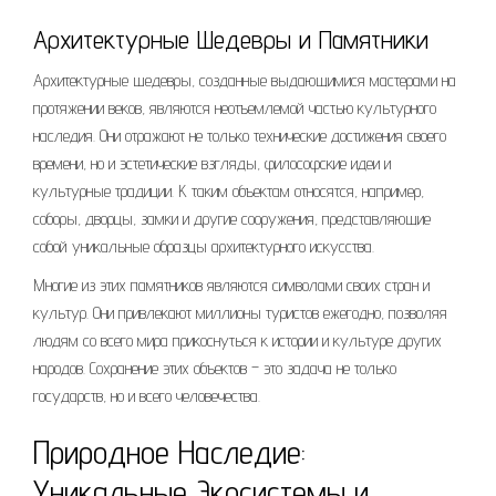
Архитектурные Шедевры и Памятники
Архитектурные шедевры, созданные выдающимися мастерами на
протяжении веков, являются неотъемлемой частью культурного
наследия. Они отражают не только технические достижения своего
времени, но и эстетические взгляды, философские идеи и
культурные традиции. К таким объектам относятся, например,
соборы, дворцы, замки и другие сооружения, представляющие
собой уникальные образцы архитектурного искусства.
Многие из этих памятников являются символами своих стран и
культур. Они привлекают миллионы туристов ежегодно, позволяя
людям со всего мира прикоснуться к истории и культуре других
народов. Сохранение этих объектов – это задача не только
государств, но и всего человечества.
Природное Наследие:
Уникальные Экосистемы и