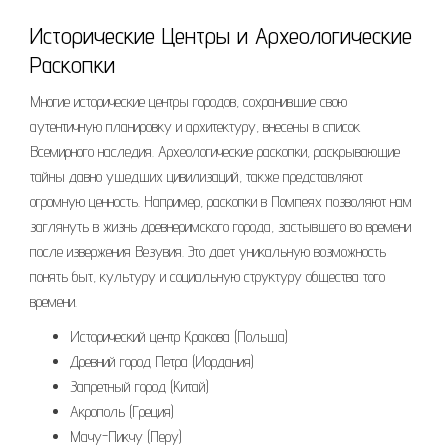
Исторические Центры и Археологические
Раскопки
Многие исторические центры городов, сохранившие свою
аутентичную планировку и архитектуру, внесены в список
Всемирного наследия. Археологические раскопки, раскрывающие
тайны давно ушедших цивилизаций, также представляют
огромную ценность. Например, раскопки в Помпеях позволяют нам
заглянуть в жизнь древнеримского города, застывшего во времени
после извержения Везувия. Это дает уникальную возможность
понять быт, культуру и социальную структуру общества того
времени.
Исторический центр Кракова (Польша)
Древний город Петра (Иордания)
Запретный город (Китай)
Акрополь (Греция)
Мачу-Пикчу (Перу)