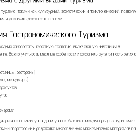
 туризма, такими как культурный, экологический и приключенческий, позволя
ия и увеличить доходность отрасли.
тия Гастрономического Туризма
бходимо разработать целостную стратегию, включающую инвестиции в
ение. Важно учитывать местные особенности и сохранять аутентичность регион
остиницы, рестораны)
иды, менеджеры)
продуктов
утов
ермерами
дие региона на международном уровне. Участие в международных туристическ
скими операторами и разработка многоязычных маркетинговых материалов по