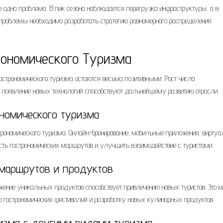
е одна проблема. В пик сезона наблюдается перегрузка инфраструктуры, а в
 проблемы необходимо разработать стратегию равномерного распределения
рономического Туризма
строномического туризма остаются весьма позитивными. Рост числа
и появление новых технологий способствуют дальнейшему развитию отрасли.
ономического туризма
строномического туризма. Онлайн-бронирование, мобильные приложения, вирту
сть гастрономических маршрутов и улучшить взаимодействие с туристами.
 маршрутов и продуктов
ение уникальных продуктов способствует привлечению новых туристов. Это 
 гастрономических фестивалей и разработку новых кулинарных продуктов.
ризма с другими видами туризма