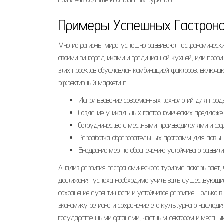
Примеры Успешных Гастроно
Многие регионы мира успешно развивают гастрономический
своими виноградниками и традиционной кухней, или пров
этих проектов обусловлен комбинацией факторов, включа
эффективный маркетинг.
Использование современных технологий для продв
Создание уникальных гастрономических предложен
Сотрудничество с местными производителями и фе
Разработка образовательных программ для повыш
Внедрение мер по обеспечению устойчивого развити
Анализ развития гастрономического туризма показывает,
достижения успеха необходимо учитывать существующие 
сохранение аутентичности и устойчивое развитие. Только
экономику региона и сохранение его культурного наслед
государственными органами, частным сектором и местны