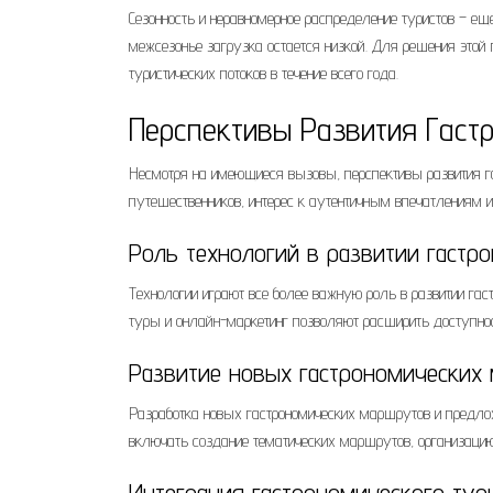
Сезонность и неравномерное распределение туристов – ещ
межсезонье загрузка остается низкой. Для решения этой
туристических потоков в течение всего года.
Перспективы Развития Гаст
Несмотря на имеющиеся вызовы, перспективы развития га
путешественников, интерес к аутентичным впечатлениям 
Роль технологий в развитии гастр
Технологии играют все более важную роль в развитии га
туры и онлайн-маркетинг позволяют расширить доступно
Развитие новых гастрономических
Разработка новых гастрономических маршрутов и предлож
включать создание тематических маршрутов, организацию
Интеграция гастрономического ту