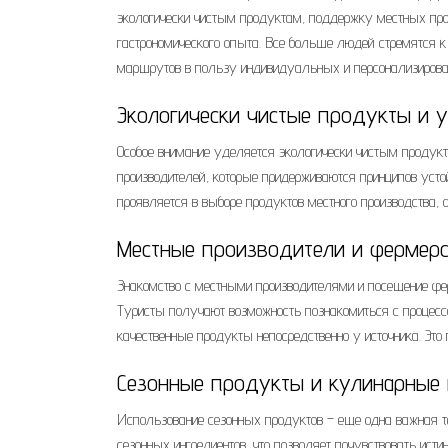
экологически чистым продуктам, поддержку местных про
гастрономического опыта. Все больше людей стремятся к
маршрутов в пользу индивидуальных и персонализирова
Экологически чистые продукты и у
Особое внимание уделяется экологически чистым продукт
производителей, которые придерживаются принципов усто
проявляется в выборе продуктов местного производства, 
Местные производители и фермерс
Знакомство с местными производителями и посещение фе
Туристы получают возможность познакомиться с процессо
качественные продукты непосредственно у источника. Эт
Сезонные продукты и кулинарные 
Использование сезонных продуктов – еще одна важная те
сезонных ингредиентов, что позволяет почувствовать ис