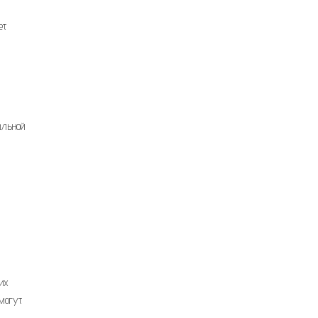
ет
альной
их
могут