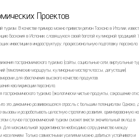
мических Проектов
 туризм. В качестве примера можно привести регион Тоскана в Италии, извес
инцию Баскония в Испании, славящуюся своей богатой кулинарной традицией. 
ющих инвестиции в инфраструктуру, профессиональную подготовку персонала 
ижения гастрономического туризма (сайты, социальные сети, виртуальные ту
ий (тематические маршруты, кулинарные мастер-классы, дегустации).
рмерами для обеспечения высокого качества продуктов.
ения квалификации персонала.
я гастрономического туризма (экологически чистые продукты, сокращение отхо
 что это динамично развивающаяся отрасль с большим потенциалом. Однако, 
вызовы и разрабатывать целостную стратегию развития, ориентированную на
 в этом случае гастрономический туризм сможет внести значительный вклад в
ия. Для максимальной эффективности необходимо сотрудничество между
м населением. Только совместными усилиями можно добиться устойчивого и