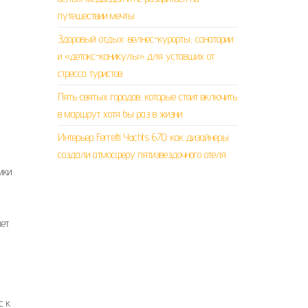
путешествии мечты
Здоровый отдых: велнес-курорты, санатории
и «детокс-каникулы» для уставших от
стресса туристов
Пять святых городов, которые стоит включить
в маршрут хотя бы раз в жизни
Интерьер Ferretti Yachts 670: как дизайнеры
создали атмосферу пятизвездочного отеля
мки
а
ает
с к