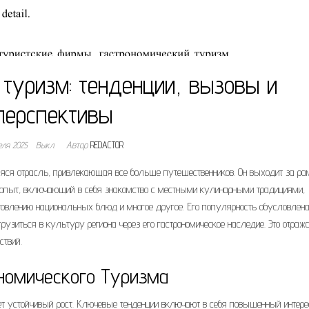
 туризм: тенденции, вызовы и
перспективы
еля 2025
Выкл.
Автор
REDACTOR
аяся отрасль, привлекающая все больше путешественников. Он выходит за ра
 опыт, включающий в себя знакомство с местными кулинарными традициями,
товлению национальных блюд и многое другое. Его популярность обусловлен
рузиться в культуру региона через его гастрономическое наследие. Это отраж
ствий.
номического Туризма
ет устойчивый рост. Ключевые тенденции включают в себя повышенный интере