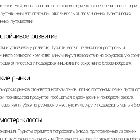
изводителей, использование сезонных ингредиентов и появление новых форм
 аутентичным впечатлениям, отказываясь от обезличенных туристических
нных путешествий.
стойчивое развитие
ам и устойчивому развитию. Туристы все чаще выбирают рестораны и
йчивого сельского хозяйства, минимизируя воздействие на окружающую среду
отказе от пластика и поддержке инициатив по сохранению биоразнообразия.
кие рынки
рмерских рынков становятся неотъемлемой частью гастрономических путешест
м производства продуктов, пообщаться с фермерами и приобрести свежие,
о позволяет глубже погрузиться в местную культуру и поддержать малый биз
мастер-классы
нденция. Туристы стремятся попробовать блюда, приготовленные из свежих,
тинный вкус региональной кухни. Популярностью пользуются кулинарные маст