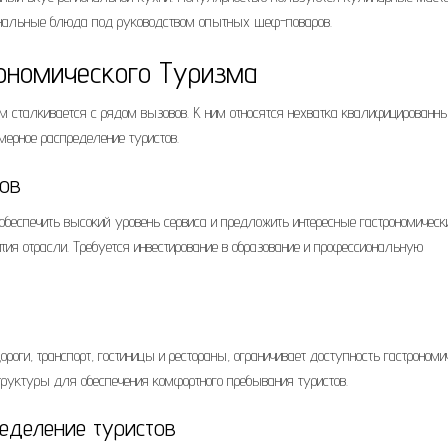
ональные блюда под руководством опытных шеф-поваров.
ономического Туризма
зм сталкивается с рядом вызовов. К ним относятся нехватка квалифицированн
мерное распределение туристов.
ов
обеспечить высокий уровень сервиса и предложить интересные гастрономическ
ия отрасли. Требуется инвестирование в образование и профессиональную
оги, транспорт, гостиницы и рестораны, ограничивает доступность гастрономи
труктуры для обеспечения комфортного пребывания туристов.
ределение туристов