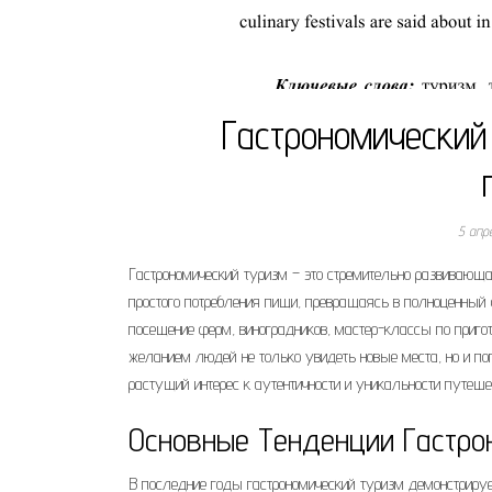
Гастрономический
5 апр
Гастрономический туризм – это стремительно развивающ
простого потребления пищи, превращаясь в полноценный
посещение ферм, виноградников, мастер-классы по приго
желанием людей не только увидеть новые места, но и пог
растущий интерес к аутентичности и уникальности путеше
Основные Тенденции Гастро
В последние годы гастрономический туризм демонстриру