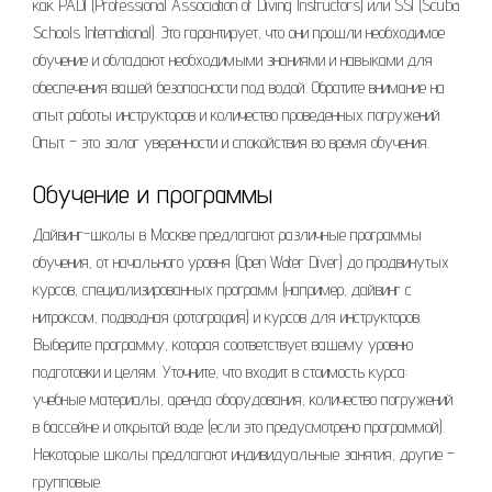
как PADI (Professional Association of Diving Instructors) или SSI (Scuba
Schools International). Это гарантирует, что они прошли необходимое
обучение и обладают необходимыми знаниями и навыками для
обеспечения вашей безопасности под водой. Обратите внимание на
опыт работы инструкторов и количество проведенных погружений.
Опыт – это залог уверенности и спокойствия во время обучения.
Обучение и программы
Дайвинг-школы в Москве предлагают различные программы
обучения, от начального уровня (Open Water Diver) до продвинутых
курсов, специализированных программ (например, дайвинг с
нитроксом, подводная фотография) и курсов для инструкторов.
Выберите программу, которая соответствует вашему уровню
подготовки и целям. Уточните, что входит в стоимость курса:
учебные материалы, аренда оборудования, количество погружений
в бассейне и открытой воде (если это предусмотрено программой).
Некоторые школы предлагают индивидуальные занятия, другие –
групповые.