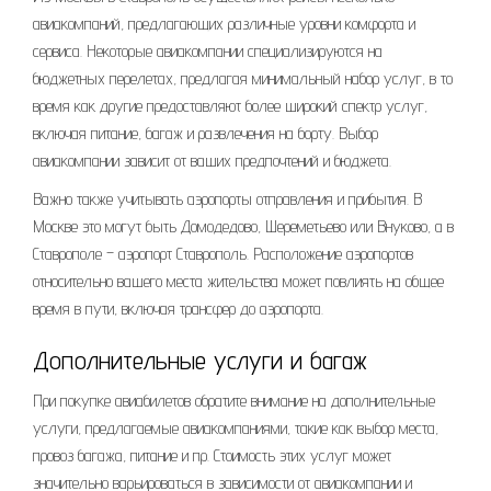
авиакомпаний, предлагающих различные уровни комфорта и
сервиса. Некоторые авиакомпании специализируются на
бюджетных перелетах, предлагая минимальный набор услуг, в то
время как другие предоставляют более широкий спектр услуг,
включая питание, багаж и развлечения на борту. Выбор
авиакомпании зависит от ваших предпочтений и бюджета.
Важно также учитывать аэропорты отправления и прибытия. В
Москве это могут быть Домодедово, Шереметьево или Внуково, а в
Ставрополе – аэропорт Ставрополь. Расположение аэропортов
относительно вашего места жительства может повлиять на общее
время в пути, включая трансфер до аэропорта.
Дополнительные услуги и багаж
При покупке авиабилетов обратите внимание на дополнительные
услуги, предлагаемые авиакомпаниями, такие как выбор места,
провоз багажа, питание и пр. Стоимость этих услуг может
значительно варьироваться в зависимости от авиакомпании и