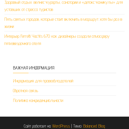
Здоровый отдых: велнес-курорты, санатории и «детокс-каникулы» для
уставших от стресса туристов
Пять святых городов, которые стоит включить в маршрут хотя бы раз в
жизни
Интерьер Ferretti Yachts 670: как дизайнеры создали атмосферу
пятизвездочного отеля
ВАЖНАЯ ИНФОРМАЦИЯ
Информация для правообладателей
Обратная связь
Политика конфиденциальности
Сайт работает на
WordPress
|
Тема:
Balanced Blog