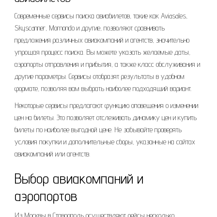
Современные сервисы поиска авиабилетов, такие как Aviasales,
Skyscanner, Momondo и другие, позволяют сравнивать
предложения различных авиакомпаний и агентств, значительно
упрощая процесс поиска. Вы можете указать желаемые даты,
аэропорты отправления и прибытия, а также класс обслуживания и
другие параметры. Сервисы отобразят результаты в удобном
формате, позволяя вам выбрать наиболее подходящий вариант.
Некоторые сервисы предлагают функцию оповещения о изменении
цен на билеты. Это позволяет отслеживать динамику цен и купить
билеты по наиболее выгодной цене. Не забывайте проверять
условия покупки и дополнительные сборы, указанные на сайтах
авиакомпаний или агентств.
Выбор авиакомпаний и
аэропортов
Из Москвы в Ставрополь осуществляют рейсы несколько